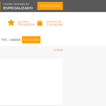
CENTRO REPARAÇÃO
INICIAR SESSÃO
ESPECIALIZADO
Os meus
Carrinho de
Produtos
Compras
Memorizar
Perdeu a senha?
Registar |
 TVS
USADOS
NOVIDADES
Voltar