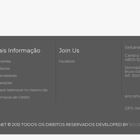
Sintane
is Informação
Join Us
Centro 
4805-12
mpresa
Facebook
Dominaçã
tactos
Bruno Ed
endedores
NIF: 5104
arações
arar telemóvel no mesmo dia
encome
ormacao de Crédito
GPS: N
NET © 2012 TODOS OS DIREITOS RESERVADOS DEVELOPED BY
BSOL