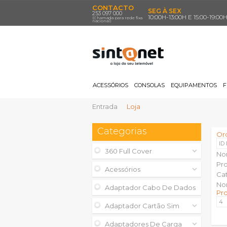
CONTACTO
SEG À SEX
253 097 000
10:00H-13:00H E 15:00-19:00
(Chamada para rede fixa
nacional)
ACESSÓRIOS
CONSOLAS
EQUIPAMENTOS
F
Entrada
Loja
Categorias
Or
ID
360 Full Cover
No
Pr
Acessórios
Ca
No
Adaptador Cabo De Dados
Pr
Adaptador Cartão Sim
Adaptadores De Carga