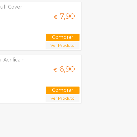
ull Cover
7,
90
€
Ver Produto
Acrilica +
6,
90
€
Ver Produto