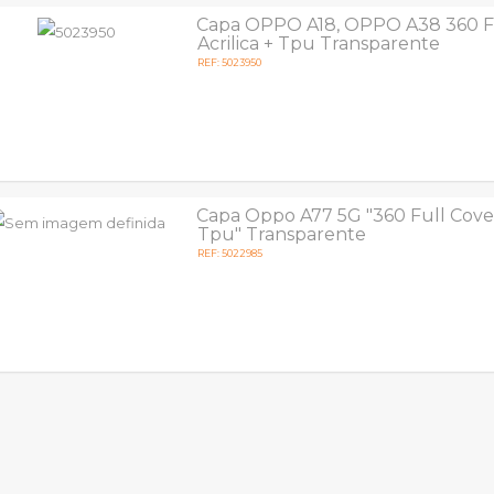
Capa OPPO A18, OPPO A38 360 F
Acrilica + Tpu Transparente
REF: 5023950
Capa Oppo A77 5G "360 Full Cover 
Tpu" Transparente
REF: 5022985