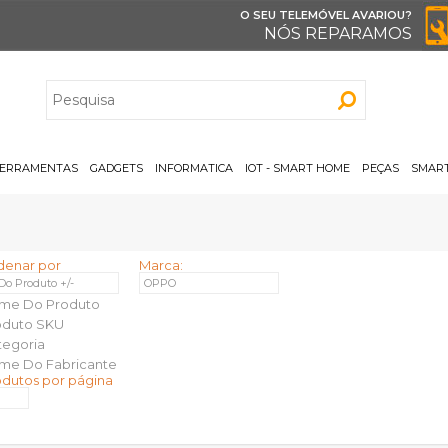
O SEU TELEMÓVEL AVARIOU?
NÓS REPARAMOS
H
ERRAMENTAS
GADGETS
INFORMATICA
IOT - SMART HOME
PEÇAS
SMART
denar por
Marca:
 Do Produto +/-
OPPO
me Do Produto
oduto SKU
tegoria
me Do Fabricante
odutos por página