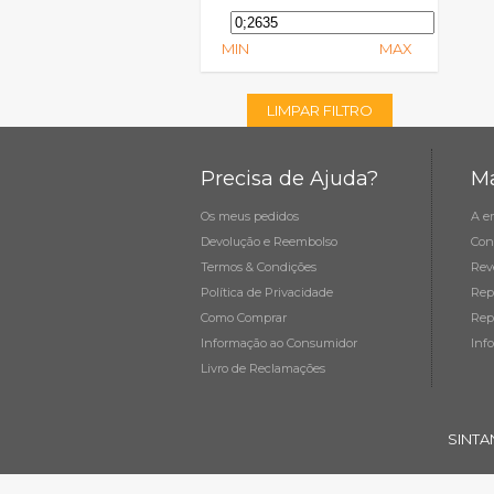
MIN
MAX
LIMPAR FILTRO
Precisa de Ajuda?
Ma
Os meus pedidos
A e
Devolução e Reembolso
Con
Termos & Condições
Rev
Política de Privacidade
Rep
Como Comprar
Rep
Informação ao Consumidor
Inf
Livro de Reclamações
SINTA