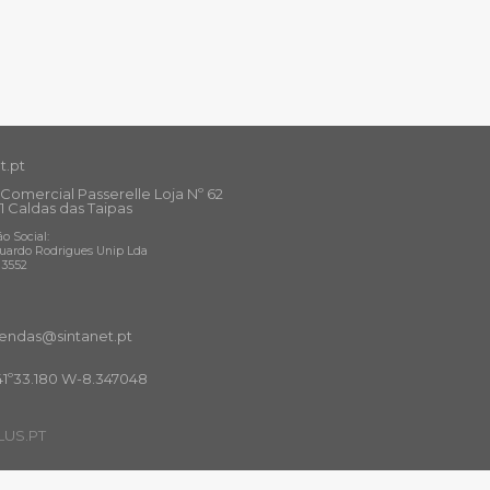
t.pt
Comercial Passerelle Loja Nº 62
1 Caldas das Taipas
o Social:
uardo Rodrigues Unip Lda
13552
ndas@sintanet
.pt
41º33.180 W-8.347048
US.PT