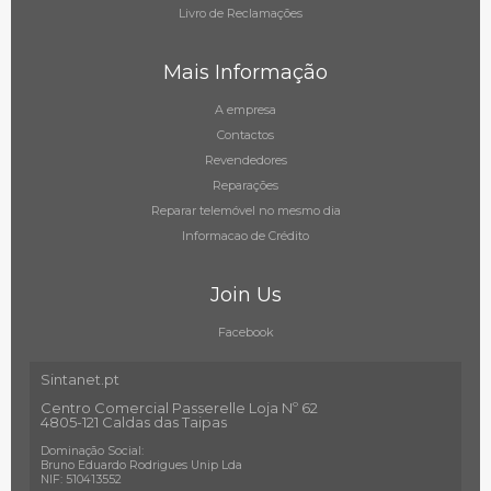
Livro de Reclamações
Mais Informação
A empresa
Contactos
Revendedores
Reparações
Reparar telemóvel no mesmo dia
Informacao de Crédito
Join Us
Facebook
Sintanet.pt
Centro Comercial Passerelle Loja Nº 62
4805-121 Caldas das Taipas
Dominação Social:
Bruno Eduardo Rodrigues Unip Lda
NIF: 510413552