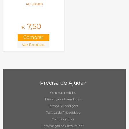
REF: 5008809
7,
50
€
Ver Produto
Precisa de Ajuda?
Os meus pedidos
Devolução e Reembolso
Termos & Condições
Política de Privacidade
Como Comprar
Informação ao Consumidor