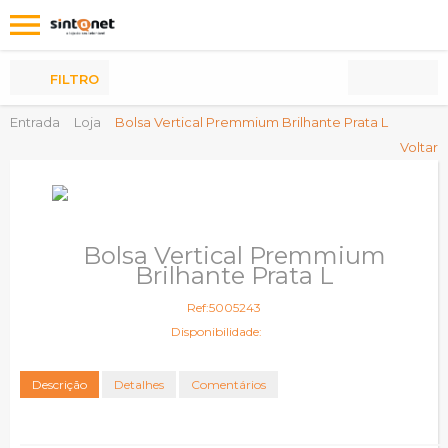
Os
meus
Produtos
FILTRO
Entrada
Loja
Bolsa Vertical Premmium Brilhante Prata L
Voltar
Bolsa Vertical Premmium
Brilhante Prata L
Ref:5005243
Disponibilidade:
Descrição
Detalhes
Comentários