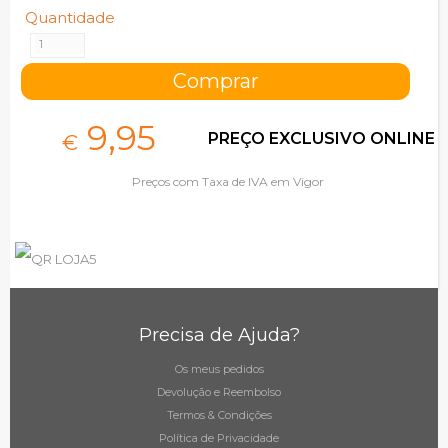
Quantidade
9,
95
PREÇO EXCLUSIVO ONLINE
€
Preços com Taxa de IVA em Vigor
Precisa de Ajuda?
Os meus pedidos
Devolução e Reembolso
Termos & Condições
Política de Privacidade