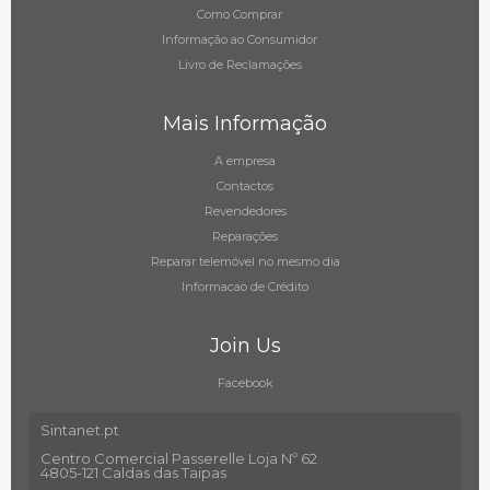
Como Comprar
Informação ao Consumidor
Livro de Reclamações
Mais Informação
A empresa
Contactos
Revendedores
Reparações
Reparar telemóvel no mesmo dia
Informacao de Crédito
Join Us
Facebook
Sintanet.pt
Centro Comercial Passerelle Loja Nº 62
4805-121 Caldas das Taipas