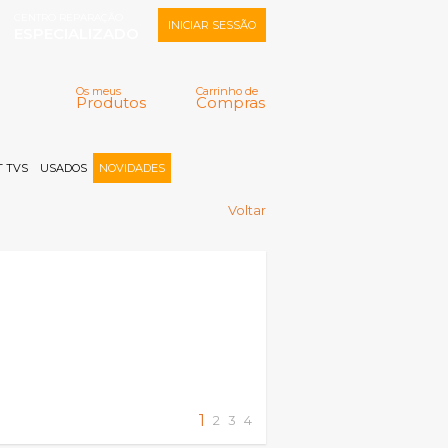
CENTRO REPARAÇÃO
INICIAR SESSÃO
ESPECIALIZADO
Os meus
Carrinho de
Produtos
Compras
Memorizar
Perdeu a senha?
Registar |
 TVS
USADOS
NOVIDADES
Voltar
1
2
3
4