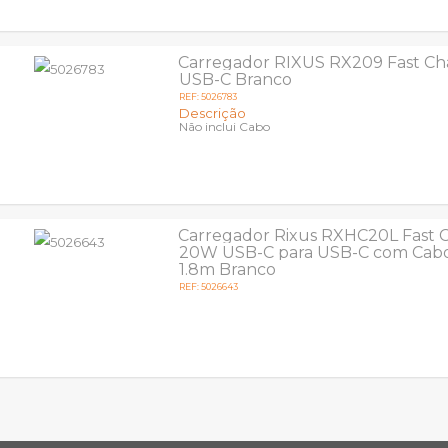
Carregador RIXUS RX209 Fast C
USB-C Branco
REF: 5026783
Descrição
Não inclui Cabo
Carregador Rixus RXHC20L Fast 
20W USB-C para USB-C com Cabo
1.8m Branco
REF: 5026643