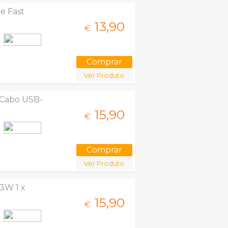
e Fast
13,
90
€
Ver Produto
 Cabo USB-
15,
90
€
Ver Produto
3W 1 x
15,
90
€