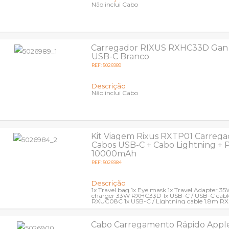
Não inclui Cabo
Carregador RIXUS RXHC33D Gan
USB-C Branco
REF: 5026989
Descrição
Não inclui Cabo
Kit Viagem Rixus RXTP01 Carreg
Cabos USB-C + Cabo Lightning +
10000mAh
REF: 5026984
Descrição
1x Travel bag 1x Eye mask 1x Travel Adapter 3
charger 33W RXHC33D 1x USB-C / USB-C cabl
RXUC08C 1x USB-C / Lightning cable 1.8m 
1x Powerbank...
Cabo Carregamento Rápido Apple