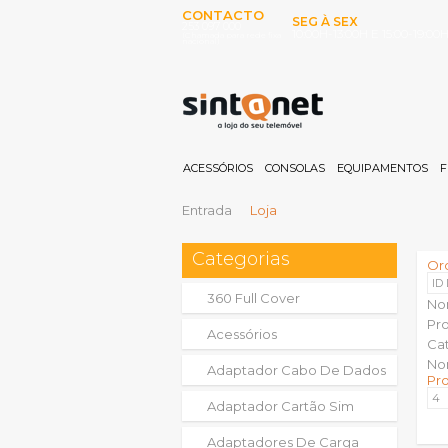
CONTACTO
SEG À SEX
253 097 000
10:00H-13:00H E 15:00-19:00
(Chamada para rede fixa
nacional)
ACESSÓRIOS
CONSOLAS
EQUIPAMENTOS
F
Entrada
Loja
Categorias
Or
ID
360 Full Cover
No
Pr
Acessórios
Ca
No
Adaptador Cabo De Dados
Pr
Adaptador Cartão Sim
Adaptadores De Carga