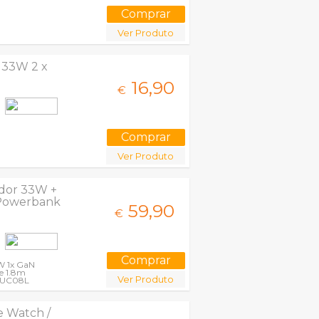
Ver Produto
 33W 2 x
16,
90
€
Ver Produto
ador 33W +
 Powerbank
59,
90
€
5W 1x GaN
e 1.8m
Ver Produto
RXUC08L
 Watch /