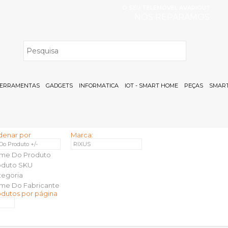
O SEU TELEMÓVEL AVARIOU?
NÓS REPARAMOS
H
ERRAMENTAS
GADGETS
INFORMATICA
IOT - SMART HOME
PEÇAS
SMART
denar por
Marca:
 Do Produto +/-
RIXUS
me Do Produto
oduto SKU
tegoria
me Do Fabricante
odutos por página