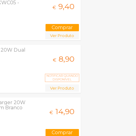
XWC05 -
9,
40
€
Ver Produto
1 20W Dual
8,
90
€
NOTIFICAR QUANDO
DISPONÍVEL
Ver Produto
harger 20W
1m Branco
14,
90
€