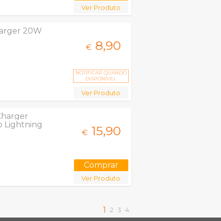
Ver Produto
harger 20W
8,
90
€
NOTIFICAR QUANDO
DISPONÍVEL
Ver Produto
Charger
 Lightning
15,
90
€
Ver Produto
1
2
3
4