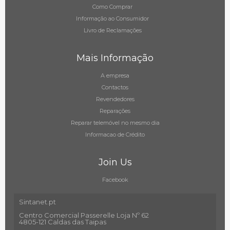
Como Comprar
Informação ao Consumidor
Livro de Reclamações
Mais Informação
A empresa
Contactos
Revendedores
Reparações
Reparar telemóvel no mesmo dia
Informacao de Crédito
Join Us
Facebook
Sintanet.pt
Centro Comercial Passerelle Loja Nº 62
4805-121 Caldas das Taipas