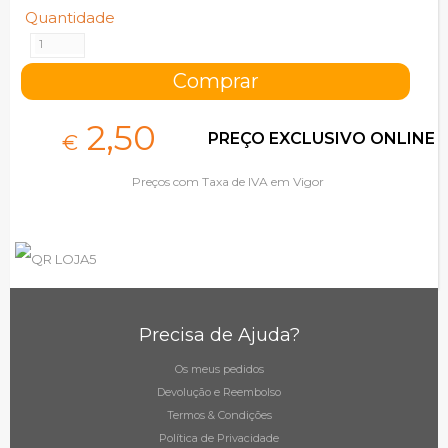
Quantidade
2,
50
PREÇO EXCLUSIVO ONLINE
€
Preços com Taxa de IVA em Vigor
Precisa de Ajuda?
Os meus pedidos
Devolução e Reembolso
Termos & Condições
Política de Privacidade