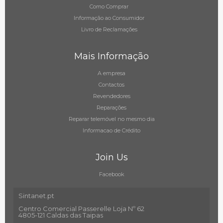
Como Comprar
Informação ao Consumidor
Livro de Reclamações
Mais Informação
A empresa
Contactos
Revendedores
Reparações
Reparar telemóvel no mesmo dia
Informacao de Crédito
Join Us
Facebook
Sintanet.pt
Centro Comercial Passerelle Loja Nº 62
4805-121 Caldas das Taipas