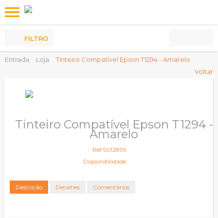
Os
meus
Produtos
FILTRO
Entrada
Loja
Tinteiro Compatível Epson T1294 - Amarelo
Voltar
Tinteiro Compatível Epson T1294 -
Amarelo
Ref:5012895
Disponibilidade:
Descrição
Detalhes
Comentários