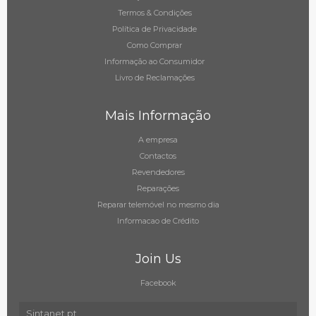
Termos & Condições
Política de Privacidade
Como Comprar
Informação ao Consumidor
Livro de Reclamações
Mais Informação
A empresa
Contactos
Revendedores
Reparações
Reparar telemóvel no mesmo dia
Informacao de Crédito
Join Us
Facebook
Sintanet.pt