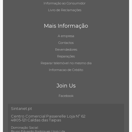
Informação ao Consumidor
Livro de Reclamações
Mais Informação
A empresa
Contactos
Revendedores
Reparações
Reparar telemóvel no mesmo dia
Informacao de Crédito
Join Us
Facebook
Sintanet.pt
Centro Comercial Passerelle Loja Nº 62
4805-121 Caldas das Taipas
Dominação Social:
Bruno Eduardo Rodrigues Unip Lda