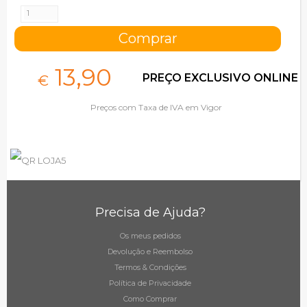
13,
90
PREÇO EXCLUSIVO ONLINE
€
Preços com Taxa de IVA em Vigor
Precisa de Ajuda?
Os meus pedidos
Devolução e Reembolso
Termos & Condições
Política de Privacidade
Como Comprar