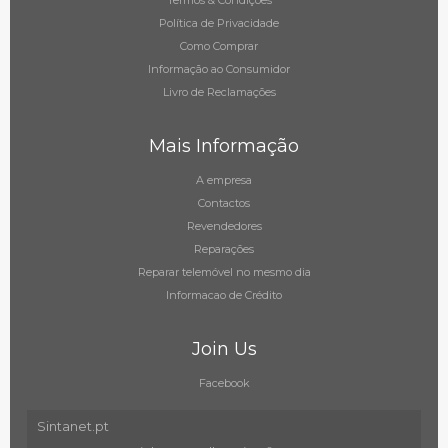
Termos & Condições
Política de Privacidade
Como Comprar
Informação ao Consumidor
Livro de Reclamações
Mais Informação
A empresa
Contactos
Revendedores
Reparações
Reparar telemóvel no mesmo dia
Informacao de Crédito
Join Us
Facebook
Sintanet.pt