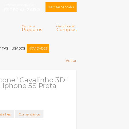
CENTRO REPARAÇÃO
INICIAR SESSÃO
ESPECIALIZADO
Os meus
Carrinho de
Produtos
Compras
Memorizar
Perdeu a senha?
Registar |
 TVS
USADOS
NOVIDADES
Voltar
icone "Cavalinho 3D"
, Iphone 5S Preta
talhes
Comentários