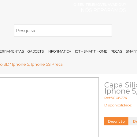
O SEU TELEMÓVEL AVARIOU?
NÓS REPARAMOS
H
ERRAMENTAS
GADGETS
INFORMATICA
IOT - SMART HOME
PEÇAS
SMART
o 3D" Iphone 5, Iphone 5S Preta
Capa Sil
Iphone 5
Ref:5008774
Disponibilidade:
Descrição
De