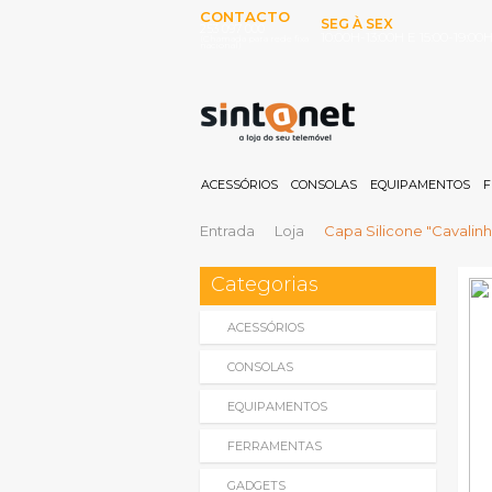
CONTACTO
SEG À SEX
253 097 000
10:00H-13:00H E 15:00-19:00
(Chamada para rede fixa
nacional)
ACESSÓRIOS
CONSOLAS
EQUIPAMENTOS
F
Entrada
Loja
Capa Silicone "Cavalinh
Categorias
ACESSÓRIOS
CONSOLAS
EQUIPAMENTOS
FERRAMENTAS
GADGETS