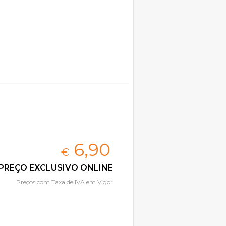
6,
90
€
PREÇO EXCLUSIVO ONLINE
Preços com Taxa de IVA em Vigor