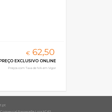
62,
50
€
PREÇO EXCLUSIVO ONLINE
Preços com Taxa de IVA em Vigor
t.pt
Comercial Passerelle Loja Nº 62