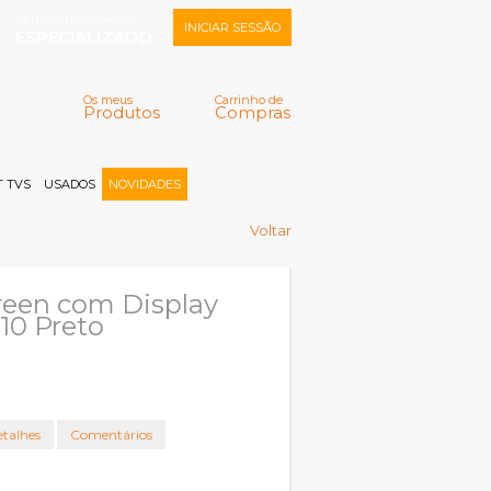
CENTRO REPARAÇÃO
INICIAR SESSÃO
ESPECIALIZADO
Os meus
Carrinho de
Produtos
Compras
Memorizar
Perdeu a senha?
Registar |
 TVS
USADOS
NOVIDADES
Voltar
een com Display
810 Preto
talhes
Comentários