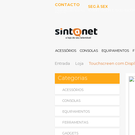
CONTACTO
SEG À SEX
253 097 000
10:00H-13:00H E 15:00-19:00
(Chamada para rede fixa
nacional)
ACESSÓRIOS
CONSOLAS
EQUIPAMENTOS
F
Entrada
Loja
Touchscreen com Displa
Categorias
ACESSÓRIOS
CONSOLAS
EQUIPAMENTOS
FERRAMENTAS
GADGETS