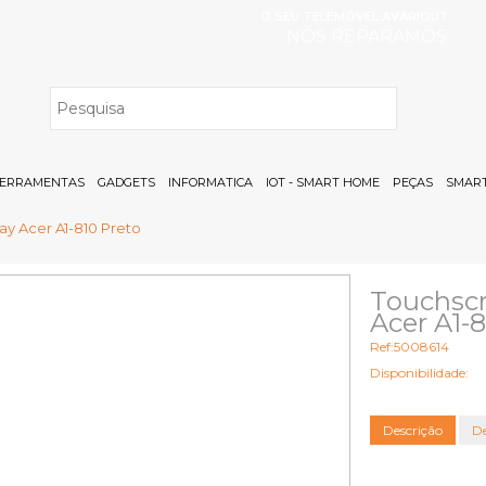
O SEU TELEMÓVEL AVARIOU?
NÓS REPARAMOS
H
ERRAMENTAS
GADGETS
INFORMATICA
IOT - SMART HOME
PEÇAS
SMART
y Acer A1-810 Preto
Touchscr
Acer A1-
Ref:5008614
Disponibilidade:
Descrição
De