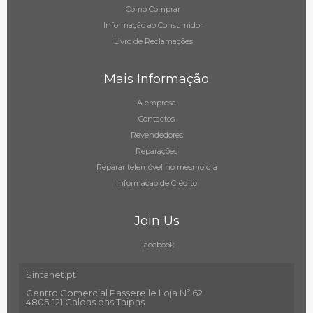
Como Comprar
Informação ao Consumidor
Livro de Reclamações
Mais Informação
A empresa
Contactos
Revendedores
Reparações
Reparar telemóvel no mesmo dia
Informacao de Crédito
Join Us
Facebook
Sintanet.pt
Centro Comercial Passerelle Loja Nº 62
4805-121 Caldas das Taipas