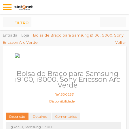
Os
meus
Produtos
FILTRO
Entrada
Loja
Bolsa de Braço para Samsung i9100, i9000, Sony
Ericsson Arc Verde
Voltar
Bolsa de Braço para Samsung
i9100, i9000, Sony Ericsson Arc
Verde
Ref:5002351
Disponibilidade:
Descrição
Detalhes
Comentários
Lg P990, Samsung i9300