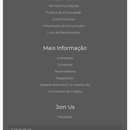
Termos & Condições
Política de Privacidade
Como Comprar
Informação ao Consumidor
Livro de Reclamações
Mais Informação
A empresa
Contactos
Revendedores
Reparações
Reparar telemóvel no mesmo dia
Informacao de Crédito
Join Us
Facebook
Sintanet.pt