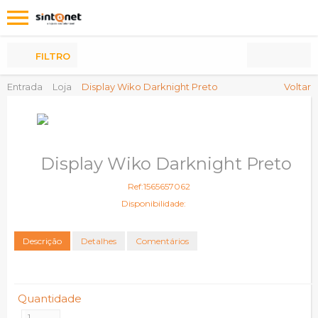
Os
meus
Produtos
FILTRO
Entrada
Loja
Display Wiko Darknight Preto
Voltar
Display Wiko Darknight Preto
Ref:1565657062
Disponibilidade:
Descrição
Detalhes
Comentários
Quantidade