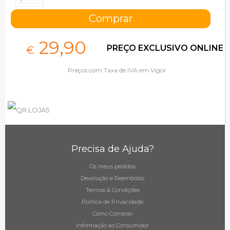
29,
90
PREÇO EXCLUSIVO ONLINE
€
Preços com Taxa de IVA em Vigor
Precisa de Ajuda?
Os meus pedidos
Devolução e Reembolso
Termos & Condições
Política de Privacidade
Como Comprar
Informação ao Consumidor