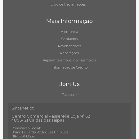
Livro de Reclamações
Mais Informação
A empresa
Contactos
Revendedores
Reparações
Reparar telemóvel no mesmo dia
Informacao de Crédito
Join Us
Facebook
Sintanet.pt
Centro Comercial Passerelle Loja Nº 62
4805-121 Caldas das Taipas
Dominação Social:
Bruno Eduardo Rodrigues Unip Lda
NIF: 510413552