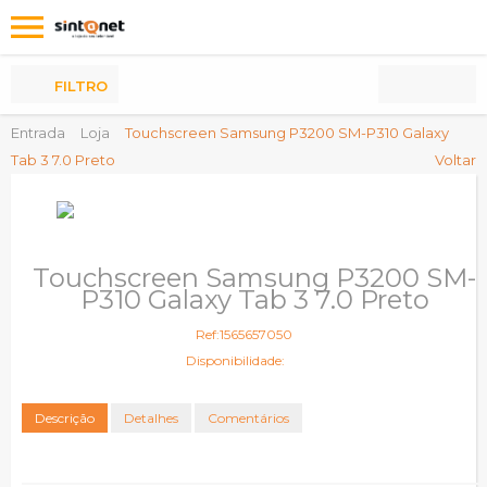
Os
meus
Produtos
FILTRO
Entrada
Loja
Touchscreen Samsung P3200 SM-P310 Galaxy
Tab 3 7.0 Preto
Voltar
Touchscreen Samsung P3200 SM-
P310 Galaxy Tab 3 7.0 Preto
Ref:1565657050
Disponibilidade:
Descrição
Detalhes
Comentários