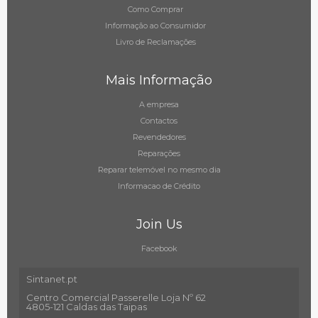
Como Comprar
Informação ao Consumidor
Livro de Reclamações
Mais Informação
A empresa
Contactos
Revendedores
Reparações
Reparar telemóvel no mesmo dia
Informacao de Crédito
Join Us
Facebook
Sintanet.pt
Centro Comercial Passerelle Loja Nº 62
4805-121 Caldas das Taipas