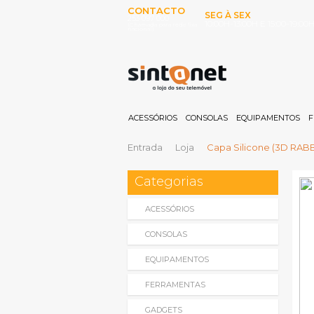
CONTACTO
SEG À SEX
253 097 000
10:00H-13:00H E 15:00-19:00
(Chamada para rede fixa
nacional)
ACESSÓRIOS
CONSOLAS
EQUIPAMENTOS
F
Entrada
Loja
Capa Silicone (3D RABB
Categorias
ACESSÓRIOS
CONSOLAS
EQUIPAMENTOS
FERRAMENTAS
GADGETS