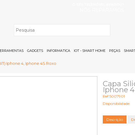
O SEU TELEMÓVEL AVARIOU?
NÓS REPARAMOS
H
ERRAMENTAS
GADGETS
INFORMATICA
IOT - SMART HOME
PEÇAS
SMART
IT) Iphone 4, Iphone 4S Roxo
Capa Sil
Iphone 4
Ref:5007901
Disponibilidade:
Descrição
De