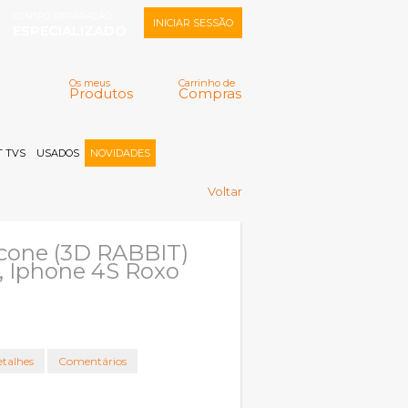
CENTRO REPARAÇÃO
INICIAR SESSÃO
ESPECIALIZADO
Os meus
Carrinho de
Produtos
Compras
Memorizar
Perdeu a senha?
Registar |
 TVS
USADOS
NOVIDADES
Voltar
icone (3D RABBIT)
, Iphone 4S Roxo
talhes
Comentários