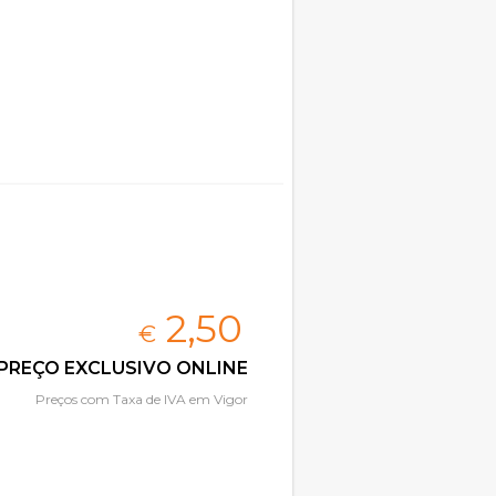
2,
50
€
PREÇO EXCLUSIVO ONLINE
Preços com Taxa de IVA em Vigor