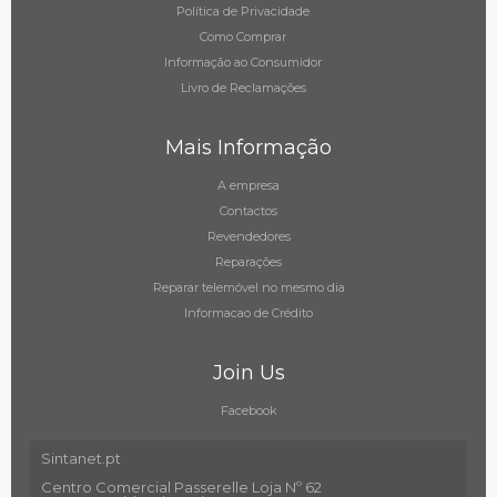
Política de Privacidade
Como Comprar
Informação ao Consumidor
Livro de Reclamações
Mais Informação
A empresa
Contactos
Revendedores
Reparações
Reparar telemóvel no mesmo dia
Informacao de Crédito
Join Us
Facebook
Sintanet.pt
Centro Comercial Passerelle Loja Nº 62