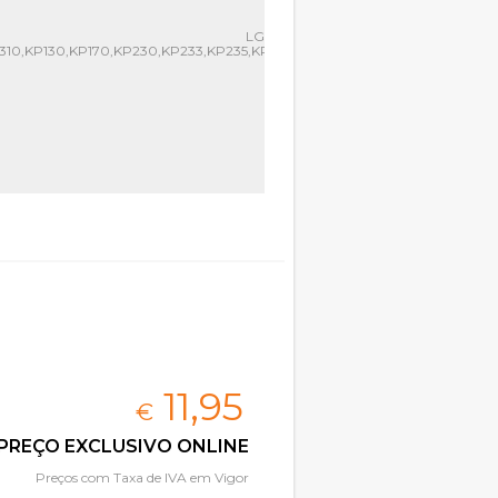
 LG
310,KP130,KP170,KP230,KP233,KP235,KP270,KU385
11,
95
€
PREÇO EXCLUSIVO ONLINE
Preços com Taxa de IVA em Vigor