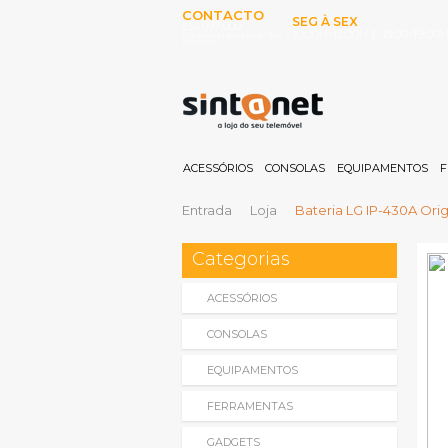
CONTACTO
SEG À SEX
253 097 000
10:00H-13:00H E 15:00-19:00
(Chamada para rede fixa
nacional)
ACESSÓRIOS
CONSOLAS
EQUIPAMENTOS
F
Entrada
Loja
Bateria LG IP-430A Ori
Categorias
ACESSÓRIOS
CONSOLAS
EQUIPAMENTOS
FERRAMENTAS
GADGETS