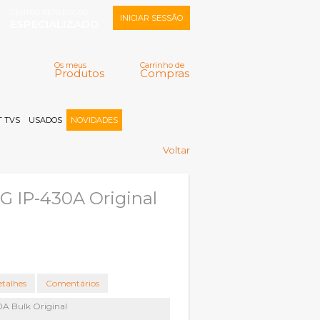
CENTRO REPARAÇÃO
INICIAR SESSÃO
ESPECIALIZADO
Os meus
Carrinho de
Produtos
Compras
Memorizar
Perdeu a senha?
Registar |
 TVS
USADOS
NOVIDADES
Voltar
LG IP-430A Original
talhes
Comentários
0A Bulk Original