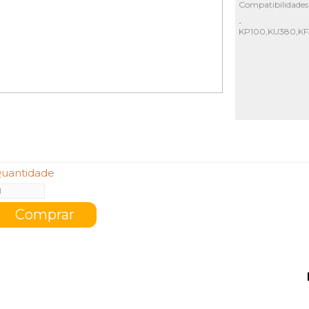
Compatibilidades
-
KP100,KU380,KF
uantidade