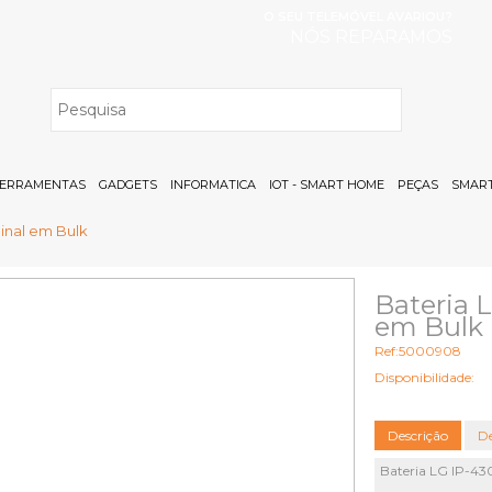
O SEU TELEMÓVEL AVARIOU?
NÓS REPARAMOS
H
ERRAMENTAS
GADGETS
INFORMATICA
IOT - SMART HOME
PEÇAS
SMART
ginal em Bulk
Bateria 
em Bulk
Ref:5000908
Disponibilidade:
Descrição
De
Bateria LG IP-43