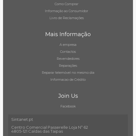
Como Comprar
Informação ao Consumidor
Livro de Reclamações
Mais Informação
A empresa
Contactos
Revendedores
Reparações
Reparar telemóvel no mesmo dia
Informacao de Crédito
Join Us
Facebook
Sintanet.pt
Centro Comercial Passerelle Loja Nº 62
4805-121 Caldas das Taipas