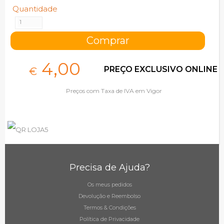
Quantidade
4,
00
PREÇO EXCLUSIVO ONLINE
€
Preços com Taxa de IVA em Vigor
Precisa de Ajuda?
Os meus pedidos
Devolução e Reembolso
Termos & Condições
Política de Privacidade