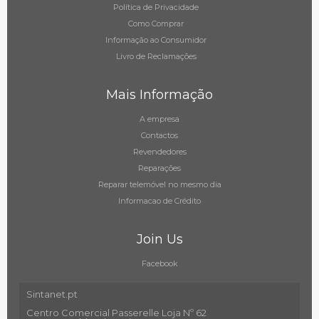
Política de Privacidade
Como Comprar
Informação ao Consumidor
Livro de Reclamações
Mais Informação
A empresa
Contactos
Revendedores
Reparações
Reparar telemóvel no mesmo dia
Informacao de Crédito
Join Us
Facebook
Sintanet.pt
Centro Comercial Passerelle Loja Nº 62