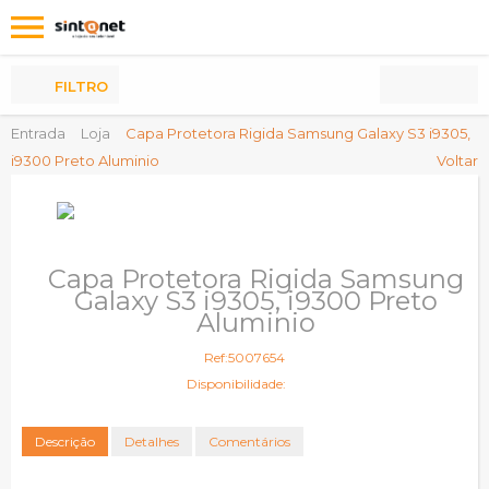
Os
meus
Produtos
FILTRO
Entrada
Loja
Capa Protetora Rigida Samsung Galaxy S3 i9305,
i9300 Preto Aluminio
Voltar
Capa Protetora Rigida Samsung
Galaxy S3 i9305, i9300 Preto
Aluminio
Ref:5007654
Disponibilidade:
Descrição
Detalhes
Comentários