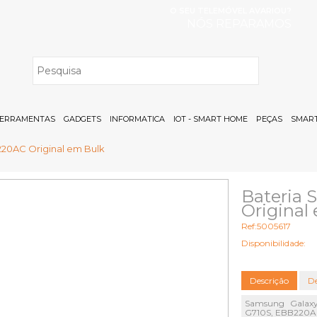
O SEU TELEMÓVEL AVARIOU?
NÓS REPARAMOS
H
ERRAMENTAS
GADGETS
INFORMATICA
IOT - SMART HOME
PEÇAS
SMART
20AC Original em Bulk
Bateria
Original
Ref:5005617
Disponibilidade:
Descrição
De
Samsung Galaxy
G710S, EBB220