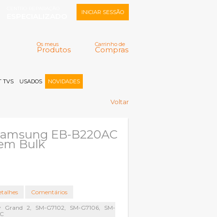
CENTRO REPARAÇÃO
INICIAR SESSÃO
ESPECIALIZADO
Os meus
Carrinho de
Produtos
Compras
Memorizar
Perdeu a senha?
Registar |
 TVS
USADOS
NOVIDADES
Voltar
 Samsung EB-B220AC
 em Bulk
talhes
Comentários
 Grand 2, SM-G7102, SM-G7106, SM-
AC