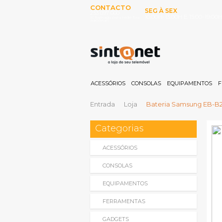
CONTACTO
SEG À SEX
253 097 000
10:00H-13:00H E 15:00-19:00
(Chamada para rede fixa
nacional)
ACESSÓRIOS
CONSOLAS
EQUIPAMENTOS
F
Entrada
Loja
Bateria Samsung EB-B2
Categorias
ACESSÓRIOS
CONSOLAS
EQUIPAMENTOS
FERRAMENTAS
GADGETS