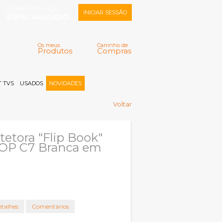
CENTRO REPARAÇÃO
INICIAR SESSÃO
ESPECIALIZADO
Os meus
Carrinho de
Produtos
Compras
Memorizar
Perdeu a senha?
Registar |
 TVS
USADOS
NOVIDADES
Voltar
tetora "Flip Book"
POP C7 Branca em
talhes
Comentários