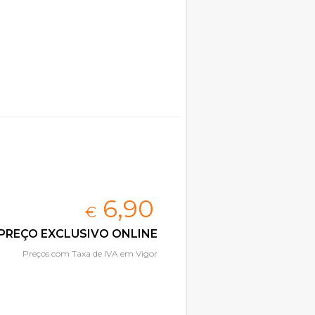
6,
90
€
PREÇO EXCLUSIVO ONLINE
Preços com Taxa de IVA em Vigor