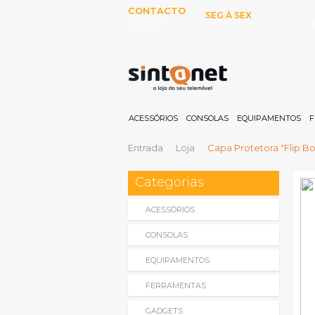
CONTACTO
SEG À SEX
253 097 000
10:00H-13:00H E 15:00-19:00
(Chamada para rede fixa
nacional)
ACESSÓRIOS
CONSOLAS
EQUIPAMENTOS
F
Entrada
Loja
Capa Protetora "Flip B
Categorias
ACESSÓRIOS
CONSOLAS
EQUIPAMENTOS
FERRAMENTAS
GADGETS