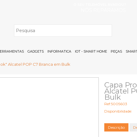
O SEU TELEMÓVEL AVARIOU?
NÓS REPARAMOS
H
ERRAMENTAS
GADGETS
INFORMATICA
IOT - SMART HOME
PEÇAS
SMART
ook" Alcatel POP C7 Branca em Bulk
Capa Pro
Alcatel 
Bulk
Ref:5005603
Disponibilidade:
Descrição
De