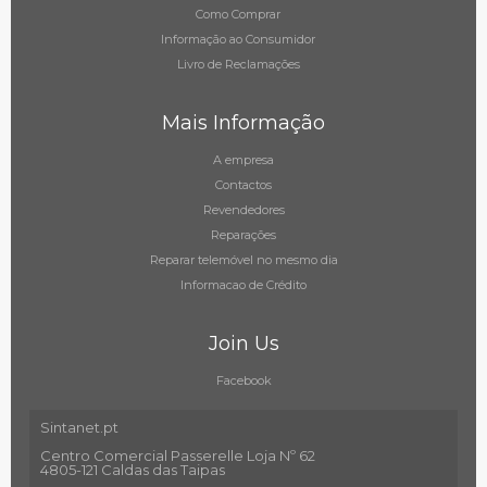
Como Comprar
Informação ao Consumidor
Livro de Reclamações
Mais Informação
A empresa
Contactos
Revendedores
Reparações
Reparar telemóvel no mesmo dia
Informacao de Crédito
Join Us
Facebook
Sintanet.pt
Centro Comercial Passerelle Loja Nº 62
4805-121 Caldas das Taipas