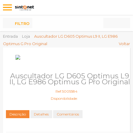
Os
meus
Produtos
FILTRO
Entrada
Loja
Auscultador LG D605 Optimus L9 II, LG E986
Optimus G Pro Original
Voltar
Auscultador LG D605 Optimus L9
II, LG E986 Optimus G Pro Original
Ref:5005584
Disponibilidade:
Descrição
Detalhes
Comentários