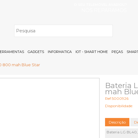
O SEU TELEMÓVEL AVARIOU?
NÓS REPARAMOS
H
ERRAMENTAS
GADGETS
INFORMATICA
IOT - SMART HOME
PEÇAS
SMART
0 800 mah Blue Star
Bateria 
mah Blue
Ref:5000926
Disponibilidade:
Descrição
De
Bateria LG BL40