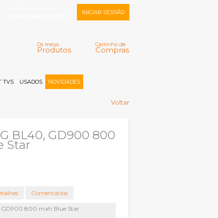
CENTRO REPARAÇÃO
INICIAR SESSÃO
ESPECIALIZADO
Os meus
Carrinho de
Produtos
Compras
Memorizar
Perdeu a senha?
Registar |
 TVS
USADOS
NOVIDADES
Voltar
LG BL40, GD900 800
 Star
talhes
Comentários
, GD900 800 mah Blue Star