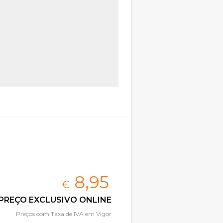
8,
95
€
PREÇO EXCLUSIVO ONLINE
Preços com Taxa de IVA em Vigor