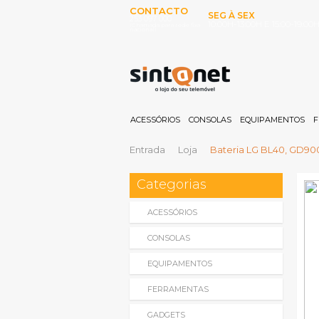
CONTACTO
SEG À SEX
253 097 000
10:00H-13:00H E 15:00-19:00
(Chamada para rede fixa
nacional)
ACESSÓRIOS
CONSOLAS
EQUIPAMENTOS
F
Entrada
Loja
Bateria LG BL40, GD90
Categorias
ACESSÓRIOS
CONSOLAS
EQUIPAMENTOS
FERRAMENTAS
GADGETS