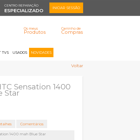
CENTRO REPARAÇÃO
INICIAR SESSÃO
ESPECIALIZADO
Os meus
Carrinho de
Produtos
Compras
Memorizar
Perdeu a senha?
Registar |
 TVS
USADOS
NOVIDADES
Voltar
HTC Sensation 1400
 Star
talhes
Comentários
ation 1400 mah Blue Star