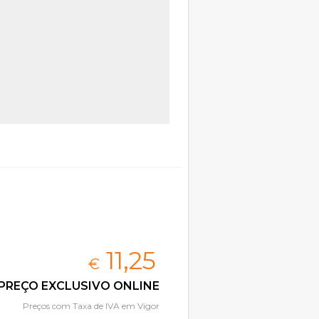
11,
25
€
PREÇO EXCLUSIVO ONLINE
Preços com Taxa de IVA em Vigor