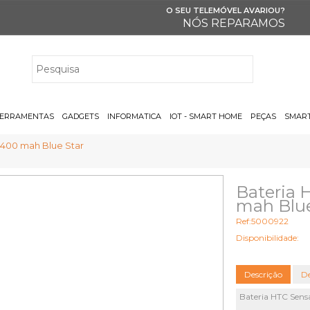
O SEU TELEMÓVEL AVARIOU?
NÓS REPARAMOS
H
ERRAMENTAS
GADGETS
INFORMATICA
IOT - SMART HOME
PEÇAS
SMART
1400 mah Blue Star
Bateria 
mah Blue
Ref:5000922
Disponibilidade:
Descrição
De
Bateria HTC Sens