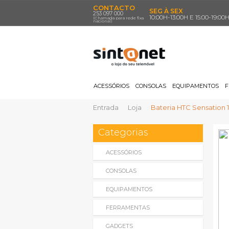
CONTACTO
SEG À SEX
253 097 000
10:00H-13:00H E 15:00-19:00
(Chamada para rede fixa
nacional)
ACESSÓRIOS
CONSOLAS
EQUIPAMENTOS
F
Entrada
Loja
Bateria HTC Sensation 
Categorias
ACESSÓRIOS
CONSOLAS
EQUIPAMENTOS
FERRAMENTAS
GADGETS