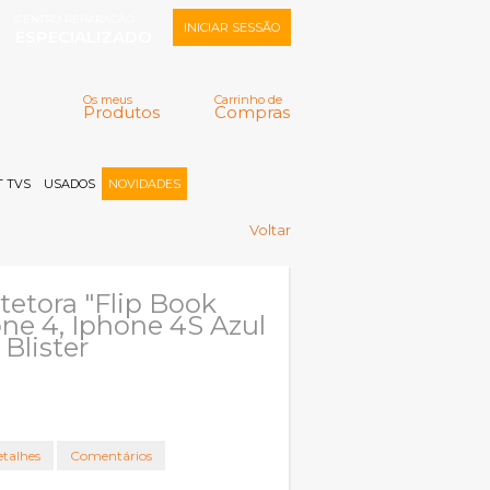
CENTRO REPARAÇÃO
INICIAR SESSÃO
ESPECIALIZADO
Os meus
Carrinho de
Produtos
Compras
Memorizar
Perdeu a senha?
Registar |
 TVS
USADOS
NOVIDADES
Voltar
tetora "Flip Book
one 4, Iphone 4S Azul
Blister
talhes
Comentários