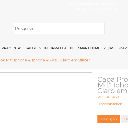
O SEU TELEMÓVEL AVARIOU?
NÓS REPARAMOS
H
ERRAMENTAS
GADGETS
INFORMATICA
IOT - SMART HOME
PEÇAS
SMART
ok Mit" Iphone 4, Iphone 4S Azul Claro em Blister
Capa Pro
Mit" Iph
Claro em 
Ref:5005488
Disponibilidade:
Descrição
De