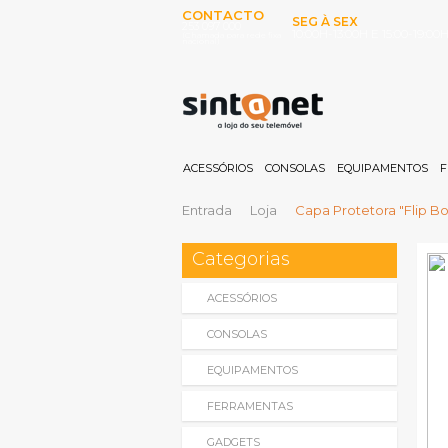
CONTACTO
SEG À SEX
253 097 000
10:00H-13:00H E 15:00-19:00
(Chamada para rede fixa
nacional)
ACESSÓRIOS
CONSOLAS
EQUIPAMENTOS
F
Entrada
Loja
Capa Protetora "Flip Bo
Categorias
ACESSÓRIOS
CONSOLAS
EQUIPAMENTOS
FERRAMENTAS
GADGETS