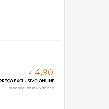
4,
90
€
PREÇO EXCLUSIVO ONLINE
Preços com Taxa de IVA em Vigor