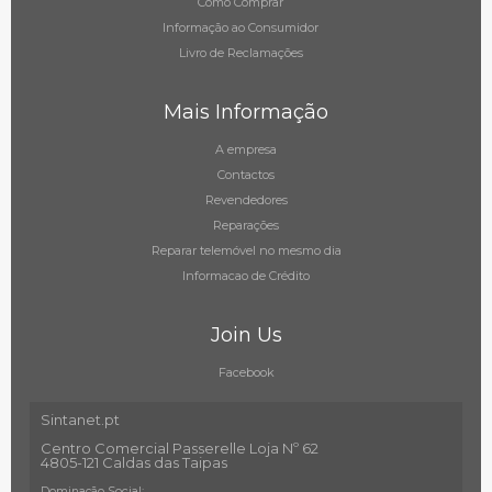
Como Comprar
Informação ao Consumidor
Livro de Reclamações
Mais Informação
A empresa
Contactos
Revendedores
Reparações
Reparar telemóvel no mesmo dia
Informacao de Crédito
Join Us
Facebook
Sintanet.pt
Centro Comercial Passerelle Loja Nº 62
4805-121 Caldas das Taipas
Dominação Social: