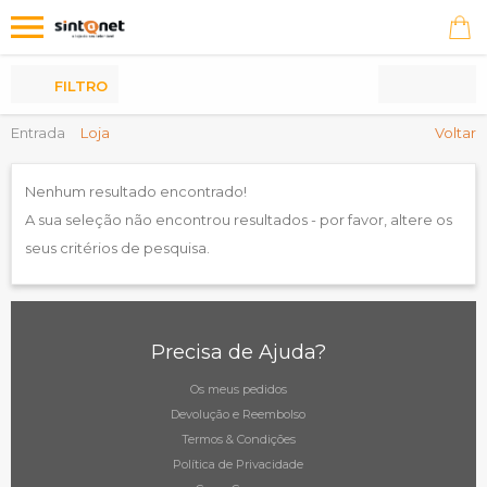
Os
meus
Produtos
FILTRO
Entrada
Loja
Voltar
Nenhum resultado encontrado!
A sua seleção não encontrou resultados - por favor, altere os
seus critérios de pesquisa.
Precisa de Ajuda?
Os meus pedidos
Devolução e Reembolso
Termos & Condições
Política de Privacidade