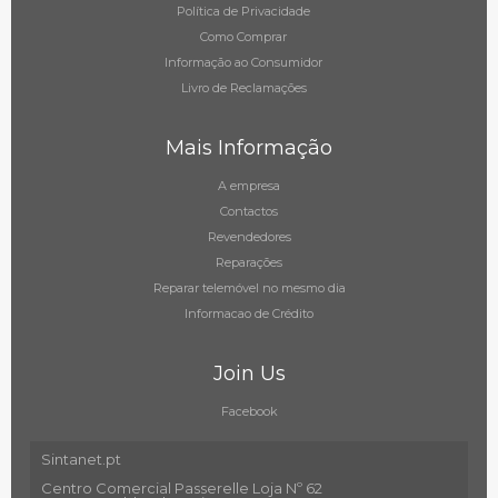
Política de Privacidade
Como Comprar
Informação ao Consumidor
Livro de Reclamações
Mais Informação
A empresa
Contactos
Revendedores
Reparações
Reparar telemóvel no mesmo dia
Informacao de Crédito
Join Us
Facebook
Sintanet.pt
Centro Comercial Passerelle Loja Nº 62