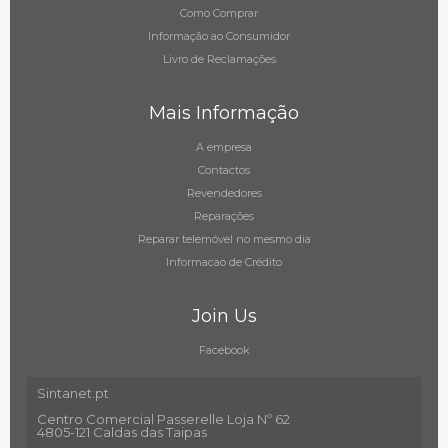
Como Comprar
Informação ao Consumidor
Livro de Reclamações
Mais Informação
A empresa
Contactos
Revendedores
Reparações
Reparar telemóvel no mesmo dia
Informacao de Crédito
Join Us
Facebook
Sintanet.pt
Centro Comercial Passerelle Loja Nº 62
4805-121 Caldas das Taipas