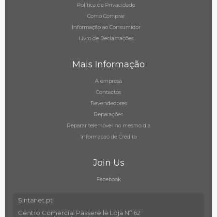
Política de Privacidade
Como Comprar
Informação ao Consumidor
Livro de Reclamações
Mais Informação
A empresa
Contactos
Revendedores
Reparações
Reparar telemóvel no mesmo dia
Informacao de Crédito
Join Us
Facebook
Sintanet.pt
Centro Comercial Passerelle Loja Nº 62