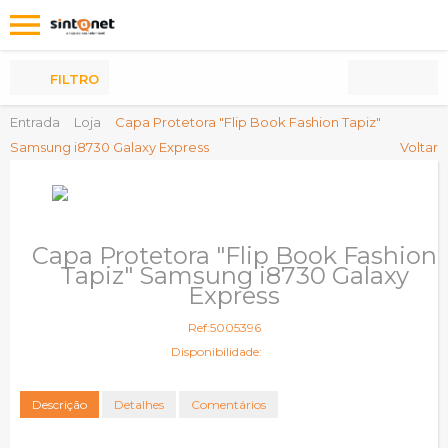
Os
meus
Produtos
FILTRO
Entrada
Loja
Capa Protetora "Flip Book Fashion Tapiz"
Samsung i8730 Galaxy Express
Voltar
Capa Protetora "Flip Book Fashion
Tapiz" Samsung i8730 Galaxy
Express
Ref:5005396
Disponibilidade:
Descrição
Detalhes
Comentários