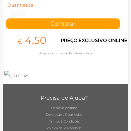
Quantidade
4,
50
PREÇO EXCLUSIVO ONLINE
€
Preços com Taxa de IVA em Vigor
Precisa de Ajuda?
Os meus pedidos
Devolução e Reembolso
Termos & Condições
Política de Privacidade