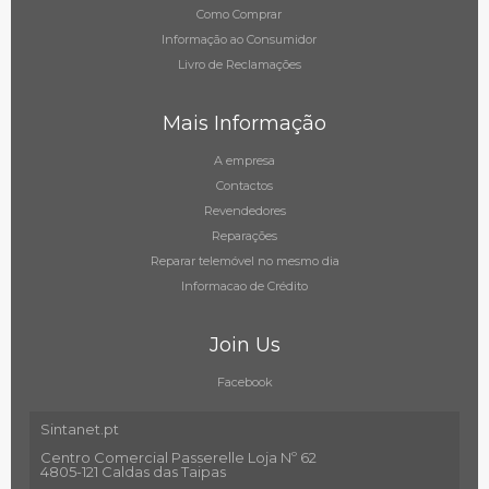
Como Comprar
Informação ao Consumidor
Livro de Reclamações
Mais Informação
A empresa
Contactos
Revendedores
Reparações
Reparar telemóvel no mesmo dia
Informacao de Crédito
Join Us
Facebook
Sintanet.pt
Centro Comercial Passerelle Loja Nº 62
4805-121 Caldas das Taipas