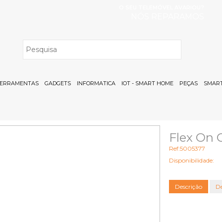
O SEU TELEMÓVEL AVARIOU?
NÓS REPARAMOS
H
ERRAMENTAS
GADGETS
INFORMATICA
IOT - SMART HOME
PEÇAS
SMART
Flex On O
Ref:5005377
Disponibilidade:
Descrição
De