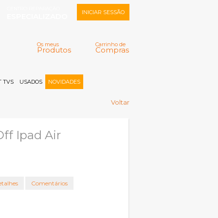
CENTRO REPARAÇÃO
INICIAR SESSÃO
ESPECIALIZADO
Os meus
Carrinho de
Produtos
Compras
Memorizar
Perdeu a senha?
Registar |
 TVS
USADOS
NOVIDADES
Voltar
ff Ipad Air
talhes
Comentários