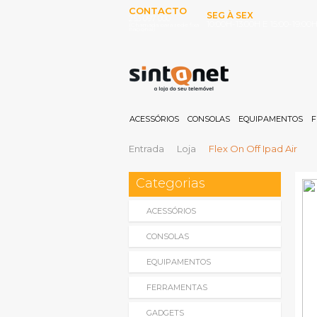
CONTACTO
SEG À SEX
253 097 000
10:00H-13:00H E 15:00-19:00
(Chamada para rede fixa
nacional)
ACESSÓRIOS
CONSOLAS
EQUIPAMENTOS
F
Entrada
Loja
Flex On Off Ipad Air
Categorias
ACESSÓRIOS
CONSOLAS
EQUIPAMENTOS
FERRAMENTAS
GADGETS