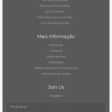
Termos & Condições
Política de Privacidade
Como Comprar
Informação ao Consumidor
Livro de Reclamações
Mais Informação
A empresa
Contactos
Revendedores
Reparações
Reparar telemóvel no mesmo dia
Informacao de Crédito
Join Us
Facebook
Sintanet.pt