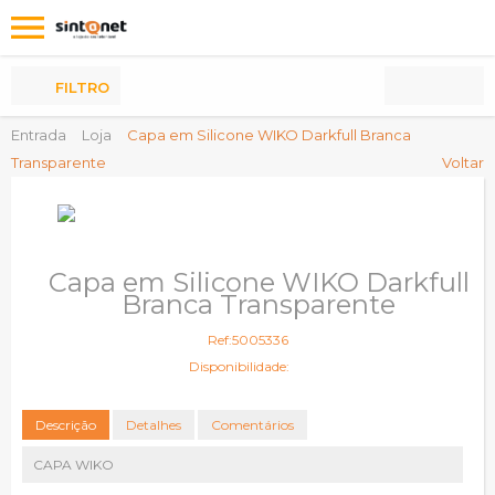
Os
meus
Produtos
FILTRO
Entrada
Loja
Capa em Silicone WIKO Darkfull Branca
Transparente
Voltar
Capa em Silicone WIKO Darkfull
Branca Transparente
Ref:5005336
Disponibilidade:
Descrição
Detalhes
Comentários
CAPA WIKO