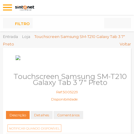
Os
meus
Produtos
FILTRO
Entrada
Loja
Touchscreen Samsung SM-T210 Galaxy Tab 3 7"
Preto
Voltar
Touchscreen Samsung SM-T210
Galaxy Tab 3 7" Preto
Ref:5005229
Disponibilidade:
Descrição
Detalhes
Comentários
NOTIFICAR QUANDO DISPONÍVEL