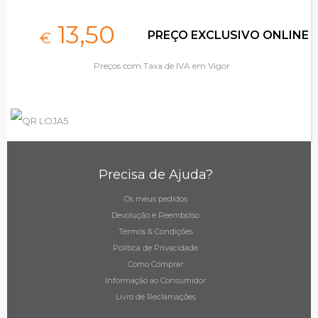
13,
50
PREÇO EXCLUSIVO ONLINE
€
Preços com Taxa de IVA em Vigor
Precisa de Ajuda?
Os meus pedidos
Devolução e Reembolso
Termos & Condições
Política de Privacidade
Como Comprar
Informação ao Consumidor
Livro de Reclamações