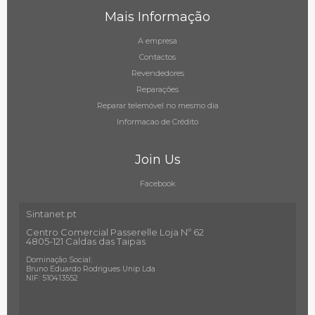
Mais Informação
A empresa
Contactos
Revendedores
Reparações
Reparar telemóvel no mesmo dia
Informacao de Crédito
Join Us
Facebook
Sintanet.pt
Centro Comercial Passerelle Loja Nº 62
4805-121 Caldas das Taipas
Dominação Social:
Bruno Eduardo Rodrigues Unip Lda
NIF: 510413552