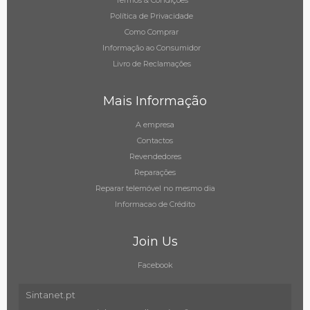
Termos & Condições
Política de Privacidade
Como Comprar
Informação ao Consumidor
Livro de Reclamações
Mais Informação
A empresa
Contactos
Revendedores
Reparações
Reparar telemóvel no mesmo dia
Informacao de Crédito
Join Us
Facebook
Sintanet.pt