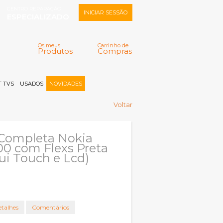
CENTRO REPARAÇÃO
INICIAR SESSÃO
ESPECIALIZADO
Os meus
Carrinho de
Produtos
Compras
Memorizar
Perdeu a senha?
Registar |
 TVS
USADOS
NOVIDADES
Voltar
Completa Nokia
0 com Flexs Preta
lui Touch e Lcd)
talhes
Comentários