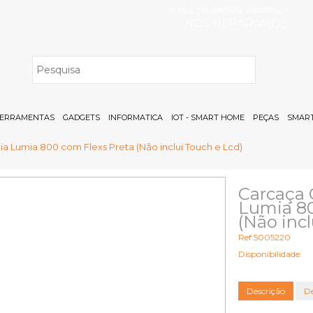
O SEU TELEMÓVEL AVARIOU?
NÓS REPARAMOS
H
ERRAMENTAS
GADGETS
INFORMATICA
IOT - SMART HOME
PEÇAS
SMART
 Lumia 800 com Flexs Preta (Não inclui Touch e Lcd)
Carcaça 
Lumia 80
(Não inc
Ref:5005220
Disponibilidade:
Descrição
De