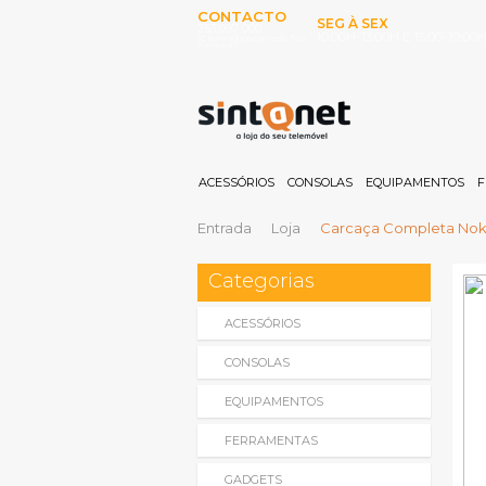
CONTACTO
SEG À SEX
253 097 000
10:00H-13:00H E 15:00-19:00
(Chamada para rede fixa
nacional)
ACESSÓRIOS
CONSOLAS
EQUIPAMENTOS
F
Entrada
Loja
Carcaça Completa Nokia
Categorias
ACESSÓRIOS
CONSOLAS
EQUIPAMENTOS
FERRAMENTAS
GADGETS