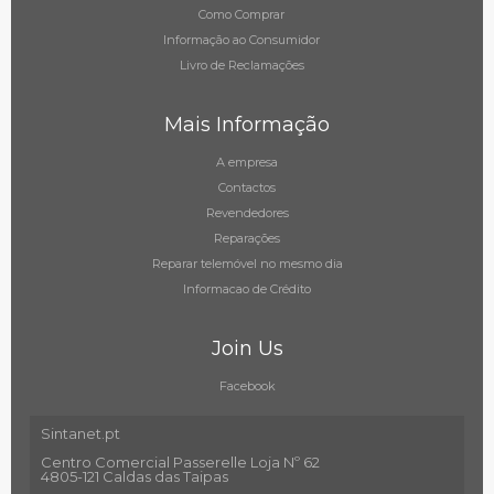
Como Comprar
Informação ao Consumidor
Livro de Reclamações
Mais Informação
A empresa
Contactos
Revendedores
Reparações
Reparar telemóvel no mesmo dia
Informacao de Crédito
Join Us
Facebook
Sintanet.pt
Centro Comercial Passerelle Loja Nº 62
4805-121 Caldas das Taipas