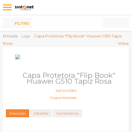
Os
meus
Produtos
FILTRO
Entrada
Loja
Capa Protetora "Flip Book" Huawei G510 Tapiz
Rosa
Voltar
Capa Protetora "Flip Book"
Huawei G510 Tapiz Rosa
Ref:5005182
Disponibilidade:
Descrição
Detalhes
Comentários