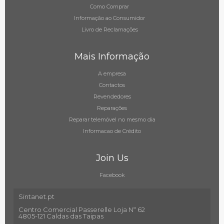
Como Comprar
Informação ao Consumidor
Livro de Reclamações
Mais Informação
A empresa
Contactos
Revendedores
Reparações
Reparar telemóvel no mesmo dia
Informacao de Crédito
Join Us
Facebook
Sintanet.pt
Centro Comercial Passerelle Loja Nº 62
4805-121 Caldas das Taipas