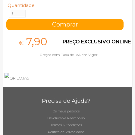
Quantidade
7,
90
PREÇO EXCLUSIVO ONLINE
€
Preços com Taxa de IVA em Vigor
Precisa de Ajuda?
Os meus pedidos
Devolução e Reembolso
Termos & Condições
Política de Privacidade