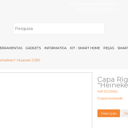
O SEU TELEMÓVEL AVARIOU?
NÓS REPARAMOS
H
ERRAMENTAS
GADGETS
INFORMATICA
IOT - SMART HOME
PEÇAS
SMART
Heineken" Huawei G510
Capa Rig
"Heineke
Ref:5005160
Disponibilidade:
Descrição
De