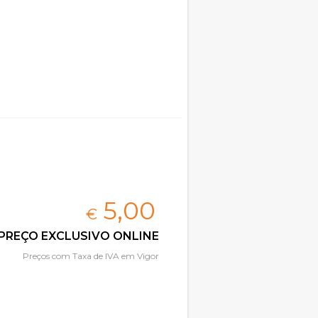
5,
00
€
PREÇO EXCLUSIVO ONLINE
Preços com Taxa de IVA em Vigor