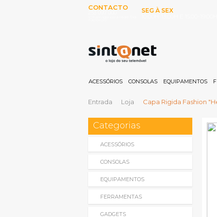
CONTACTO
SEG À SEX
253 097 000
10:00H-13:00H E 15:00-19:00
(Chamada para rede fixa
nacional)
ACESSÓRIOS
CONSOLAS
EQUIPAMENTOS
F
Entrada
Loja
Capa Rigida Fashion "
Categorias
ACESSÓRIOS
CONSOLAS
EQUIPAMENTOS
FERRAMENTAS
GADGETS