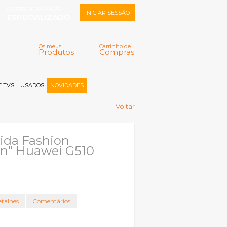
CENTRO REPARAÇÃO
INICIAR SESSÃO
ESPECIALIZADO
Os meus
Carrinho de
Produtos
Compras
Memorizar
Perdeu a senha?
Registar |
 TVS
USADOS
NOVIDADES
Voltar
ida Fashion
n" Huawei G510
talhes
Comentários