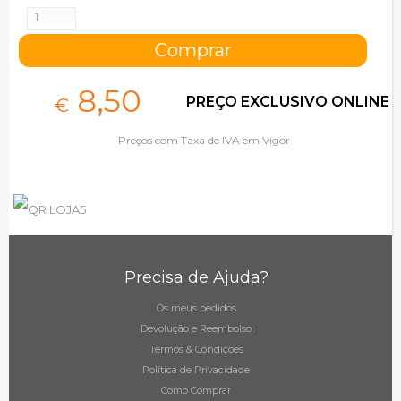
8,
50
PREÇO EXCLUSIVO ONLINE
€
Preços com Taxa de IVA em Vigor
Precisa de Ajuda?
Os meus pedidos
Devolução e Reembolso
Termos & Condições
Política de Privacidade
Como Comprar