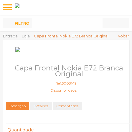
Os
meus
Produtos
FILTRO
Entrada
Loja
Capa Frontal Nokia E72 Branca Original
Voltar
Capa Frontal Nokia E72 Branca
Original
Ref:5003149
Disponibilidade:
Descrição
Detalhes
Comentários
Quantidade