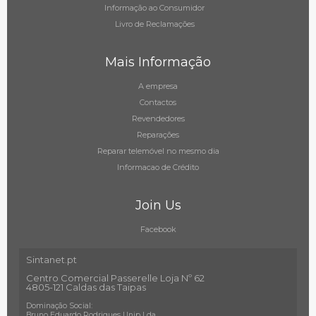
Informação ao Consumidor
Livro de Reclamações
Mais Informação
A empresa
Contactos
Revendedores
Reparações
Reparar telemóvel no mesmo dia
Informacao de Crédito
Join Us
Facebook
Sintanet.pt
Centro Comercial Passerelle Loja Nº 62
4805-121 Caldas das Taipas
Dominação Social:
Bruno Eduardo Rodrigues Unip Lda