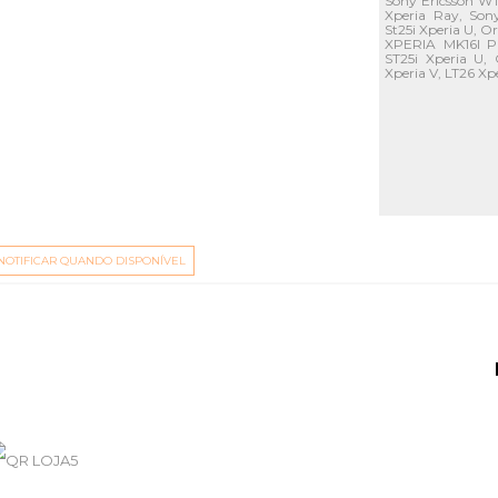
Sony Ericsson WT
Xperia Ray, Son
St25i Xperia U, O
XPERIA MK16I P
ST25i Xperia U,
Xperia V, LT26 Xp
NOTIFICAR QUANDO DISPONÍVEL