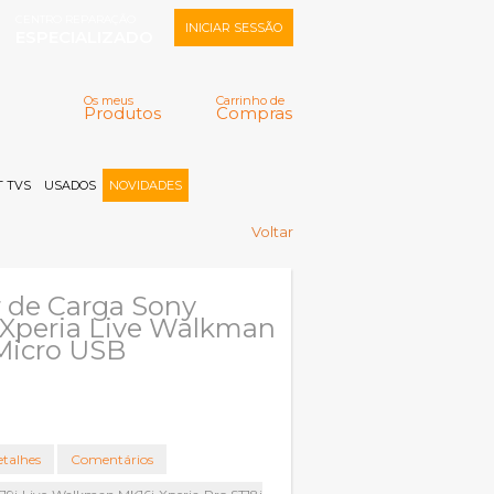
CENTRO REPARAÇÃO
INICIAR SESSÃO
ESPECIALIZADO
Os meus
Carrinho de
Produtos
Compras
Memorizar
Perdeu a senha?
Registar |
 TVS
USADOS
NOVIDADES
Voltar
 de Carga Sony
 Xperia Live Walkman
Micro USB
talhes
Comentários