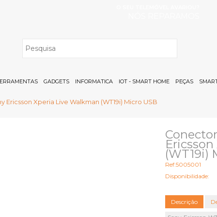
O SEU TELEMÓVEL AVARIOU?
NÓS REPARAMOS
H
ERRAMENTAS
GADGETS
INFORMATICA
IOT - SMART HOME
PEÇAS
SMART
 Ericsson Xperia Live Walkman (WT19i) Micro USB
Conector
Ericsson
(WT19i) 
Ref:5005001
Disponibilidade:
Descrição
De