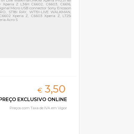
19i Live Walkman,MK16i Xperia Pro,ST18i
y Xperia Z L36H C6602, C6603, C6616,
riginal Micro USB connector Sony Ericsson
RO, ST18I RAY, WT19I-LIVE WALKMAN,
 C6602 Xperia Z, C6603 Xperia Z, LT25i
eria Acro S
3,
50
€
PREÇO EXCLUSIVO ONLINE
Preços com Taxa de IVA em Vigor