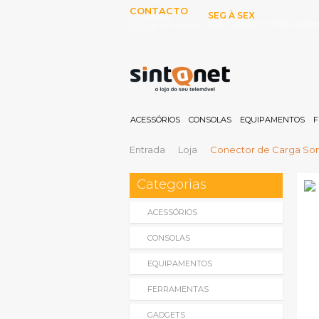
CONTACTO
SEG À SEX
253 097 000
10:00H-13:00H E 15:00-19:00
(Chamada para rede fixa
nacional)
ACESSÓRIOS
CONSOLAS
EQUIPAMENTOS
F
Entrada
Loja
Conector de Carga Sony
Categorias
ACESSÓRIOS
CONSOLAS
EQUIPAMENTOS
FERRAMENTAS
GADGETS