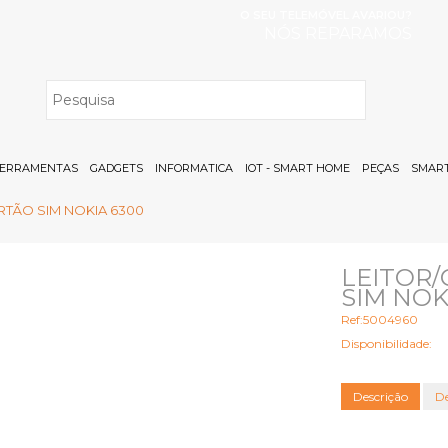
O SEU TELEMÓVEL AVARIOU?
NÓS REPARAMOS
H
ERRAMENTAS
GADGETS
INFORMATICA
IOT - SMART HOME
PEÇAS
SMART
TÃO SIM NOKIA 6300
LEITOR
SIM NOK
Ref:5004960
Disponibilidade:
Descrição
De