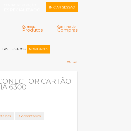
CENTRO REPARAÇÃO
INICIAR SESSÃO
ESPECIALIZADO
Os meus
Carrinho de
Produtos
Compras
Memorizar
Perdeu a senha?
Registar |
 TVS
USADOS
NOVIDADES
Voltar
/CONECTOR CARTÃO
IA 6300
talhes
Comentários