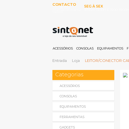
CONTACTO
SEG À SEX
253 097 000
10:00H-13:00H E 15:00-19:00
(Chamada para rede fixa
nacional)
ACESSÓRIOS
CONSOLAS
EQUIPAMENTOS
F
Entrada
Loja
LEITOR/CONECTOR CAR
Categorias
ACESSÓRIOS
CONSOLAS
EQUIPAMENTOS
FERRAMENTAS
GADGETS