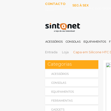
CONTACTO
SEG À SEX
253 097 000
10:00H-13:00H E 15:00-19:00
(Chamada para rede fixa
nacional)
ACESSÓRIOS
CONSOLAS
EQUIPAMENTOS
F
Entrada
Loja
Capa em Silicone HTC 
Categorias
ACESSÓRIOS
CONSOLAS
EQUIPAMENTOS
FERRAMENTAS
GADGETS