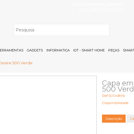
O SEU TELEMÓVEL AVARIOU?
NÓS REPARAMOS
H
ERRAMENTAS
GADGETS
INFORMATICA
IOT - SMART HOME
PEÇAS
SMART
Desire 500 Verde
Capa em 
500 Ver
Ref:5004896
Disponibilidade:
Descrição
De