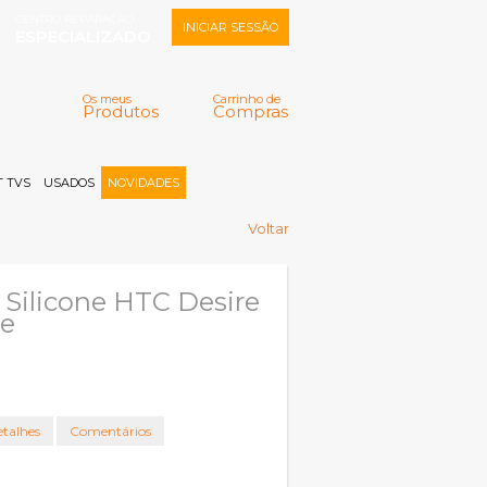
CENTRO REPARAÇÃO
INICIAR SESSÃO
ESPECIALIZADO
Os meus
Carrinho de
Produtos
Compras
Memorizar
Perdeu a senha?
Registar |
 TVS
USADOS
NOVIDADES
Voltar
Silicone HTC Desire
de
talhes
Comentários