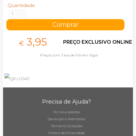
Quantidade
3,
95
PREÇO EXCLUSIVO ONLINE
€
Preços com Taxa de IVA em Vigor
Precisa de Ajuda?
Os meus pedidos
Devolução e Reembolso
Termos & Condições
Política de Privacidade