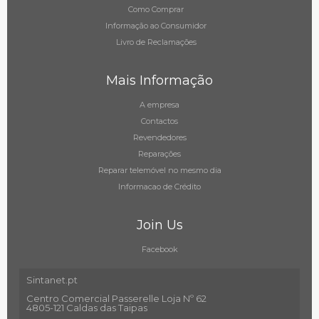
Como Comprar
Informação ao Consumidor
Livro de Reclamações
Mais Informação
A empresa
Contactos
Revendedores
Reparações
Reparar telemóvel no mesmo dia
Informacao de Crédito
Join Us
Facebook
Sintanet.pt
Centro Comercial Passerelle Loja Nº 62
4805-121 Caldas das Taipas