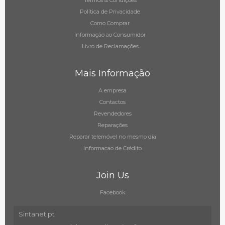
Termos & Condições
Política de Privacidade
Como Comprar
Informação ao Consumidor
Livro de Reclamações
Mais Informação
A empresa
Contactos
Revendedores
Reparações
Reparar telemóvel no mesmo dia
Informacao de Crédito
Join Us
Facebook
Sintanet.pt