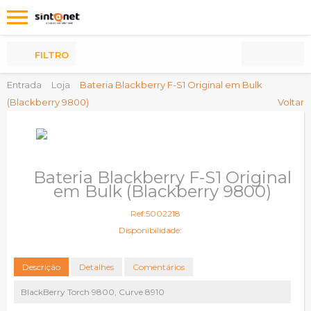
Os
meus
Produtos
FILTRO
Entrada
Loja
Bateria Blackberry F-S1 Original em Bulk
(Blackberry 9800)
Voltar
Bateria Blackberry F-S1 Original
em Bulk (Blackberry 9800)
Ref:5002218
Disponibilidade:
Descrição
Detalhes
Comentários
BlackBerry Torch 9800, Curve 8910