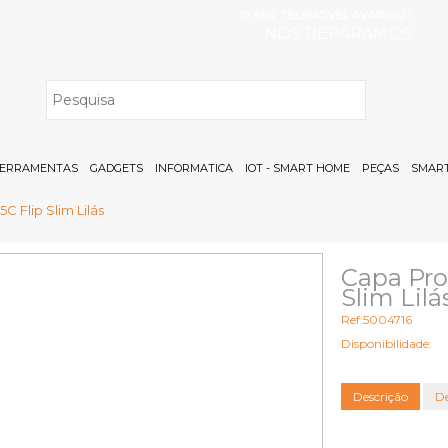
O SEU TELEMÓVEL AVARIOU?
NÓS REPARAMOS
H
ERRAMENTAS
GADGETS
INFORMATICA
IOT - SMART HOME
PEÇAS
SMART
C Flip Slim Lilás
Capa Pro
Slim Lilá
Ref:5004716
Disponibilidade:
Descrição
De