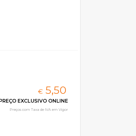
5,
50
€
PREÇO EXCLUSIVO ONLINE
Preços com Taxa de IVA em Vigor