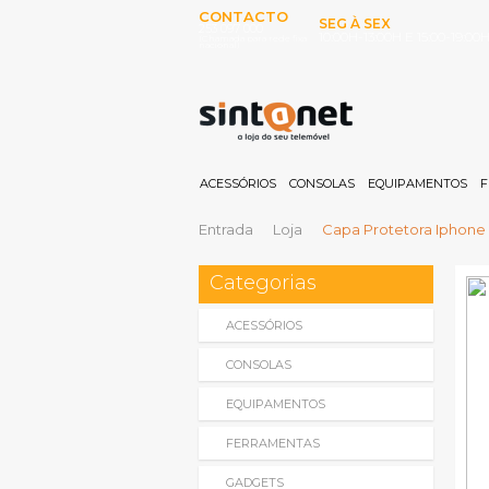
CONTACTO
SEG À SEX
253 097 000
10:00H-13:00H E 15:00-19:00
(Chamada para rede fixa
nacional)
ACESSÓRIOS
CONSOLAS
EQUIPAMENTOS
F
Entrada
Loja
Capa Protetora Iphone 5
Categorias
ACESSÓRIOS
CONSOLAS
EQUIPAMENTOS
FERRAMENTAS
GADGETS