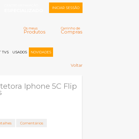
CENTRO REPARAÇÃO
INICIAR SESSÃO
ESPECIALIZADO
Os meus
Carrinho de
Produtos
Compras
Memorizar
Perdeu a senha?
Registar |
 TVS
USADOS
NOVIDADES
Voltar
tetora Iphone 5C Flip
s
talhes
Comentários