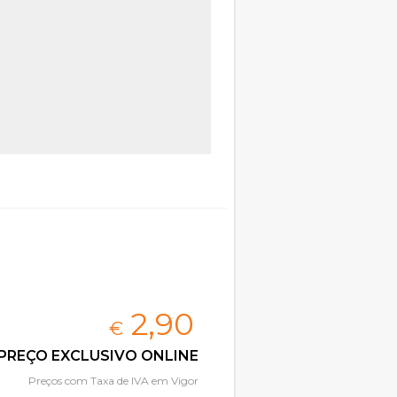
2,
90
€
PREÇO EXCLUSIVO ONLINE
Preços com Taxa de IVA em Vigor