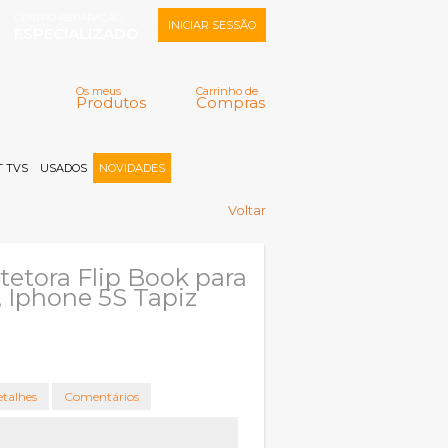
CENTRO REPARAÇÃO
INICIAR SESSÃO
ESPECIALIZADO
Os meus
Carrinho de
Produtos
Compras
Memorizar
Perdeu a senha?
Registar |
 TVS
USADOS
NOVIDADES
Voltar
tetora Flip Book para
, Iphone 5S Tapiz
talhes
Comentários