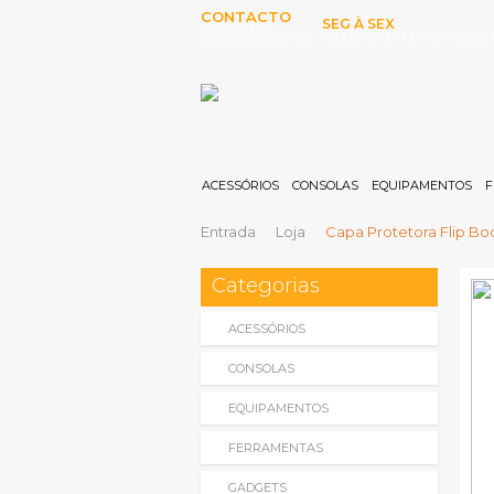
CONTACTO
SEG À SEX
253 097 000
10:00H-13:00H E 15:00-19:00
(Chamada para rede fixa
nacional)
ACESSÓRIOS
CONSOLAS
EQUIPAMENTOS
F
Entrada
Loja
Capa Protetora Flip Boo
Categorias
ACESSÓRIOS
CONSOLAS
EQUIPAMENTOS
FERRAMENTAS
GADGETS