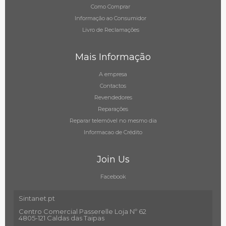
Como Comprar
Informação ao Consumidor
Livro de Reclamações
Mais Informação
A empresa
Contactos
Revendedores
Reparações
Reparar telemóvel no mesmo dia
Informacao de Crédito
Join Us
Facebook
Sintanet.pt
Centro Comercial Passerelle Loja Nº 62
4805-121 Caldas das Taipas