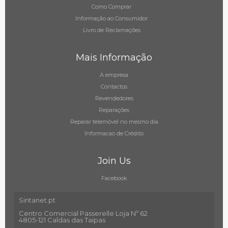
Como Comprar
Informação ao Consumidor
Livro de Reclamações
Mais Informação
A empresa
Contactos
Revendedores
Reparações
Reparar telemóvel no mesmo dia
Informacao de Crédito
Join Us
Facebook
Sintanet.pt
Centro Comercial Passerelle Loja Nº 62
4805-121 Caldas das Taipas