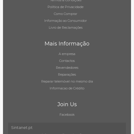
Termos & Condições
Política de Privacidade
Como Comprar
Informação ao Consumidor
Livro de Reclamações
Mais Informação
A empresa
Contactos
Revendedores
Reparações
Reparar telemóvel no mesmo dia
Informacao de Crédito
Join Us
Facebook
Sintanet.pt