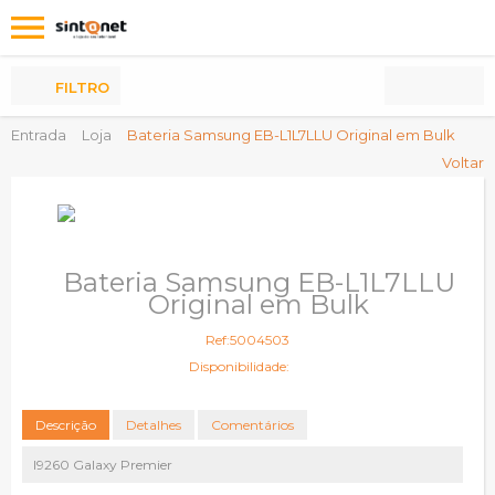
Os
meus
Produtos
FILTRO
Entrada
Loja
Bateria Samsung EB-L1L7LLU Original em Bulk
Voltar
Bateria Samsung EB-L1L7LLU
Original em Bulk
Ref:5004503
Disponibilidade:
Descrição
Detalhes
Comentários
I9260 Galaxy Premier